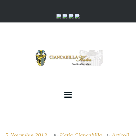
5 Novembre 2013
Katia Ciancabilla
Articoli
|
By
In
,