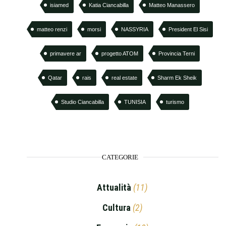
isiamed
Katia Ciancabilla
Matteo Manassero
matteo renzi
morsi
NASSYRIA
President El Sisi
primavere ar
progetto ATOM
Provincia Terni
Qatar
rais
real estate
Sharm Ek Sheik
Studio Ciancabilla
TUNISIA
turismo
CATEGORIE
Attualità
(11)
Cultura
(2)