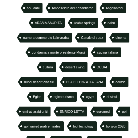
abu dabi
Ambasciata del Kazakhstan
Angelantoni
ARABIA SAUDITA
arabic springs
cairo
camera commercio italo-araba
Canale di suez
cinema
condanna a morte presidente Morsi
cucina italiana
cultura
desert swing
DUBAI
dubai desert classic
ECCELLENZA ITALIANA
edilizia
Egitto
egitto turismo
egypt
el sissi
emirati arabi uniti
ENRICO LETTA
euromed
golf
golf united arab emirates
higt tecnology
horizon 2020