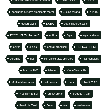
camera commercio italo-araba
Canale di suez
cinema
condanna a morte presidente Morsi
cucina italiana
cultura
desert swing
DUBAI
dubai desert classic
ECCELLENZA ITALIANA
edilizia
Egitto
egitto turismo
egypt
el sissi
emirati arabi uniti
ENRICO LETTA
euromed
golf
golf united arab emirates
higt tecnology
horizon 2020
isiamed
Katia Ciancabilla
Matteo Manassero
matteo renzi
morsi
NASSYRIA
President El Sisi
primavere ar
progetto ATOM
Provincia Terni
Qatar
rais
real estate