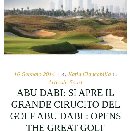
16 Gennaio 2014
Katia Ciancabilla
|
By
In
Articoli
Sport
,
ABU DABI: SI APRE IL
GRANDE CIRUCITO DEL
GOLF ABU DABI : OPENS
THE GREAT GOLF