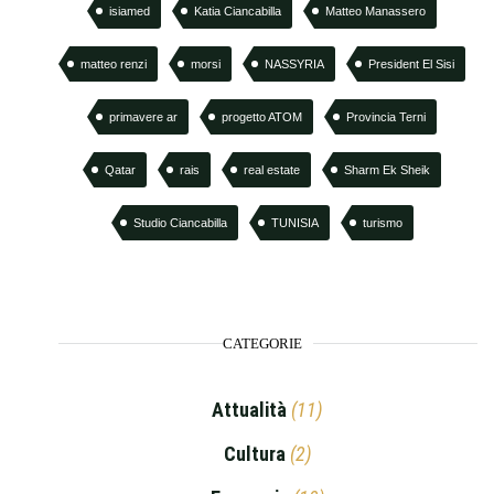
isiamed
Katia Ciancabilla
Matteo Manassero
matteo renzi
morsi
NASSYRIA
President El Sisi
primavere ar
progetto ATOM
Provincia Terni
Qatar
rais
real estate
Sharm Ek Sheik
Studio Ciancabilla
TUNISIA
turismo
CATEGORIE
Attualità
(11)
Cultura
(2)