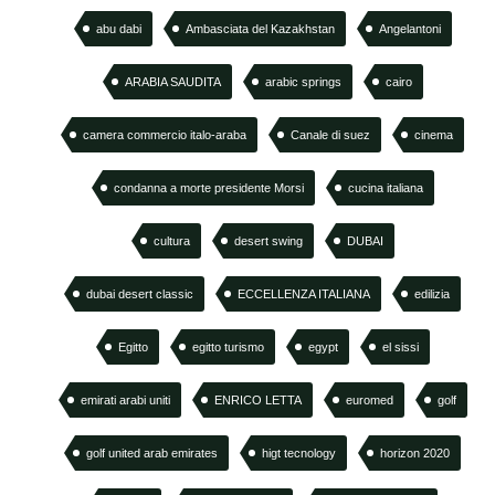
abu dabi
Ambasciata del Kazakhstan
Angelantoni
ARABIA SAUDITA
arabic springs
cairo
camera commercio italo-araba
Canale di suez
cinema
condanna a morte presidente Morsi
cucina italiana
cultura
desert swing
DUBAI
dubai desert classic
ECCELLENZA ITALIANA
edilizia
Egitto
egitto turismo
egypt
el sissi
emirati arabi uniti
ENRICO LETTA
euromed
golf
golf united arab emirates
higt tecnology
horizon 2020