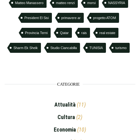
Matteo Manassero
matteo renzi
morsi
NASSYRIA
President El Sisi
primavere ar
progetto ATOM
Provincia Terni
Qatar
rais
real estate
Sharm Ek Sheik
Studio Ciancabilla
TUNISIA
turismo
CATEGORIE
Attualità
(11)
Cultura
(2)
Economia
(10)