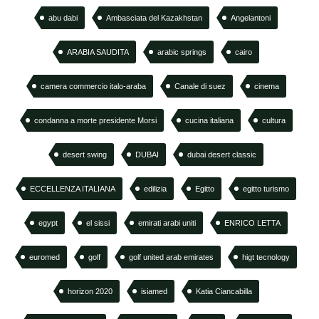
abu dabi
Ambasciata del Kazakhstan
Angelantoni
ARABIA SAUDITA
arabic springs
cairo
camera commercio italo-araba
Canale di suez
cinema
condanna a morte presidente Morsi
cucina italiana
cultura
desert swing
DUBAI
dubai desert classic
ECCELLENZA ITALIANA
edilizia
Egitto
egitto turismo
egypt
el sissi
emirati arabi uniti
ENRICO LETTA
euromed
golf
golf united arab emirates
higt tecnology
horizon 2020
isiamed
Katia Ciancabilla