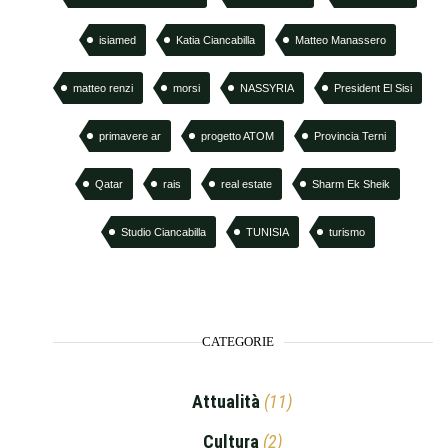
isiamed
Katia Ciancabilla
Matteo Manassero
matteo renzi
morsi
NASSYRIA
President El Sisi
primavere ar
progetto ATOM
Provincia Terni
Qatar
rais
real estate
Sharm Ek Sheik
Studio Ciancabilla
TUNISIA
turismo
CATEGORIE
Attualità
(11)
Cultura
(2)