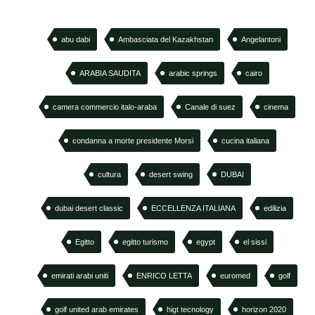
abu dabi
Ambasciata del Kazakhstan
Angelantoni
ARABIA SAUDITA
arabic springs
cairo
camera commercio italo-araba
Canale di suez
cinema
condanna a morte presidente Morsi
cucina italiana
cultura
desert swing
DUBAI
dubai desert classic
ECCELLENZA ITALIANA
edilizia
Egitto
egitto turismo
egypt
el sissi
emirati arabi uniti
ENRICO LETTA
euromed
golf
golf united arab emirates
higt tecnology
horizon 2020