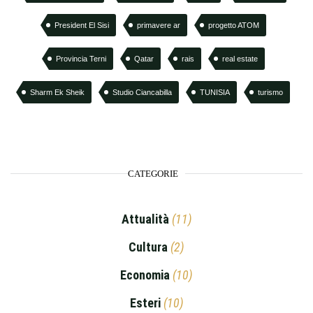
President El Sisi
primavere ar
progetto ATOM
Provincia Terni
Qatar
rais
real estate
Sharm Ek Sheik
Studio Ciancabilla
TUNISIA
turismo
CATEGORIE
Attualità
(11)
Cultura
(2)
Economia
(10)
Esteri
(10)