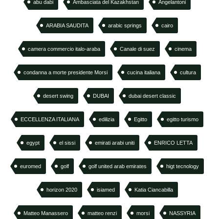
abu dabi
Ambasciata del Kazakhstan
Angelantoni
ARABIA SAUDITA
arabic springs
cairo
camera commercio italo-araba
Canale di suez
cinema
condanna a morte presidente Morsi
cucina italiana
cultura
desert swing
DUBAI
dubai desert classic
ECCELLENZA ITALIANA
edilizia
Egitto
egitto turismo
egypt
el sissi
emirati arabi uniti
ENRICO LETTA
euromed
golf
golf united arab emirates
higt tecnology
horizon 2020
isiamed
Katia Ciancabilla
Matteo Manassero
matteo renzi
morsi
NASSYRIA