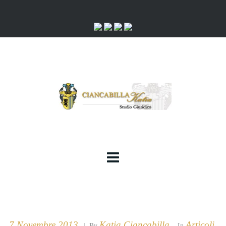
7 Novembre 2013
Katia Ciancabilla
Articoli
|
By
In
,