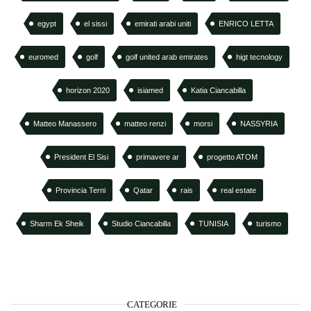
egypt
el sissi
emirati arabi uniti
ENRICO LETTA
euromed
golf
golf united arab emirates
higt tecnology
horizon 2020
isiamed
Katia Ciancabilla
Matteo Manassero
matteo renzi
morsi
NASSYRIA
President El Sisi
primavere ar
progetto ATOM
Provincia Terni
Qatar
rais
real estate
Sharm Ek Sheik
Studio Ciancabilla
TUNISIA
turismo
CATEGORIE