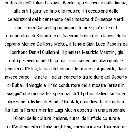
culturale dell’Italian Festival Weeks spazia invece dalla lingua,
alle arti figurative fino alla musica. In occasione delle
celebrazioni del bicentenario della nascita di Giuseppe Verdi,
due Opera Concert ripropongono le aree piu’ note del
compositore di Busseto e di Giacomo Puccini con le voci della
soprano Monica De Rosa McKay, il tenore Gian Luca Pasolini ed
il baritono Daniel Giulianini. Il pianista Maurizio Mastrini, gia’
noto per aver condotto concerti in scenari peculiari quali le
pendici dell’Etna, le nevi di Folgaria, le rovine di Agrigento, dara’
invece corpo – e note – ad un concerto tra le dune del Deserto
di Dubai. Il viaggio e’ il filo conduttore della mostra “artisti in
viaggio” che raduna le esperienze di 13 pittori italiani sotto la
direzione artistica di Houda Oueslati, coaudiovata dal critico
Raffaella Ferrari, mentre Luigi Masin esporra’ in una personale.
I Giorni della cultura Italiana, curati dall’ufficio culturale
dell’ambasciata d’Italia negli Eau, saranno invece l’occasione