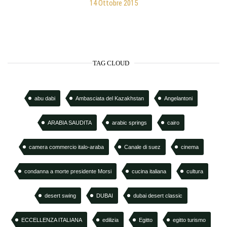
14 Ottobre 2015
TAG CLOUD
abu dabi
Ambasciata del Kazakhstan
Angelantoni
ARABIA SAUDITA
arabic springs
cairo
camera commercio italo-araba
Canale di suez
cinema
condanna a morte presidente Morsi
cucina italiana
cultura
desert swing
DUBAI
dubai desert classic
ECCELLENZA ITALIANA
edilizia
Egitto
egitto turismo