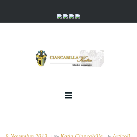
8 Novembre 2013
Katia Ciancabilla
Articoli
|
By
In
,